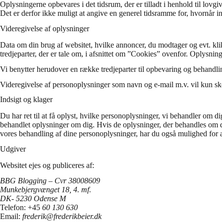
Oplysningerne opbevares i det tidsrum, der er tilladt i henhold til lo
Det er derfor ikke muligt at angive en generel tidsramme for, hvornår in
Videregivelse af oplysninger
Data om din brug af websitet, hvilke annoncer, du modtager og evt. klik
tredjeparter, der er tale om, i afsnittet om ”Cookies” ovenfor. Oplysnin
Vi benytter herudover en række tredjeparter til opbevaring og behandl
Videregivelse af personoplysninger som navn og e-mail m.v. vil kun ske,
Indsigt og klager
Du har ret til at få oplyst, hvilke personoplysninger, vi behandler om d
behandlet oplysninger om dig. Hvis de oplysninger, der behandles om dig, 
vores behandling af dine personoplysninger, har du også mulighed for a
Udgiver
Websitet ejes og publiceres af:
BBG Blogging – Cvr 38008609
Munkebjergvænget 18, 4. mf.
DK- 5230 Odense M
Telefon: +45
60 130 630
Email:
frederik@frederikbeier.dk