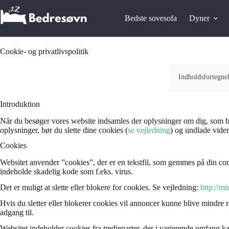
Fortsæt
til
Bedste sovesofa
Dyner
indhold
Cookie- og privatlivspolitik
Indholdsfortegne
Introduktion
Når du besøger vores website indsamles der oplysninger om dig, som brug
oplysninger, bør du slette dine cookies (
se vejledning
) og undlade vider
Cookies
Websitet anvender ”cookies”, der er en tekstfil, som gemmes på din comp
indeholde skadelig kode som f.eks. virus.
Det er muligt at slette eller blokere for cookies. Se vejledning:
http://m
Hvis du sletter eller blokerer cookies vil annoncer kunne blive mindre 
adgang til.
Websitet indeholder cookies fra tredjeparter, der i varierende omfang k