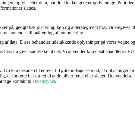
vgivningen, og vi sletter dem, når de ikke længere er nødvendige. Perio
formationer slettes.
ker på, geografisk placering, køn og alderssegment m.v. videregives til
gerne anvendes til målretning af annoncering.
ing af data. Disse behandler udelukkende oplysninger på vores vegne o
 hvis du giver samtykke til det. Vi anvender kun databehandlere i EU el
ig. Du kan desuden til enhver tid gøre indsigelse mod, at oplysninger an
er forkerte har du ret til at de bliver rettet eller slettet. Henvendelse
t tage kontakt til
Datatilsynet
.