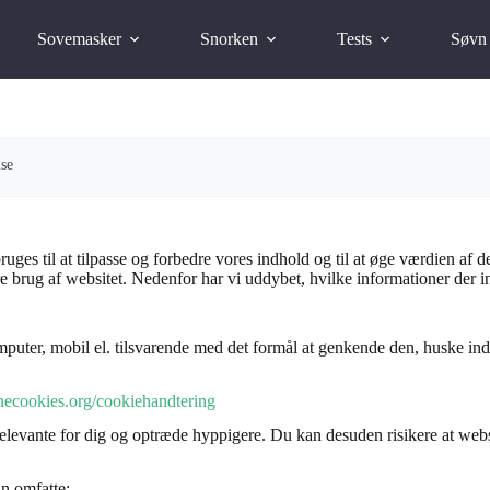
Sovemasker
Snorken
Tests
Søvn
lse
es til at tilpasse og forbedre vores indhold og til at øge værdien af de
e brug af websitet. Nedenfor har vi uddybet, hvilke informationer der in
uter, mobil el. tilsvarende med det formål at genkende den, huske indst
inecookies.org/cookiehandtering
relevante for dig og optræde hyppigere. Du kan desuden risikere at websi
an omfatte: