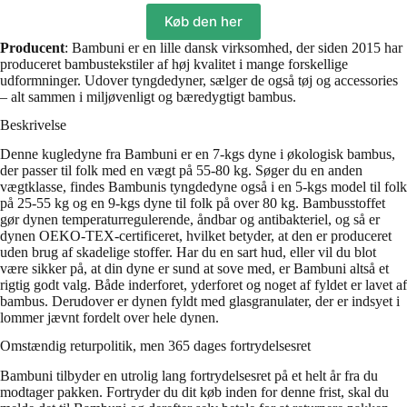
Køb den her
Producent
: Bambuni er en lille dansk virksomhed, der siden 2015 har
produceret bambustekstiler af høj kvalitet i mange forskellige
udformninger. Udover tyngdedyner, sælger de også tøj og accessories
– alt sammen i miljøvenligt og bæredygtigt bambus.
Beskrivelse
Denne kugledyne fra Bambuni er en 7-kgs dyne i økologisk bambus,
der passer til folk med en vægt på 55-80 kg. Søger du en anden
vægtklasse, findes Bambunis tyngdedyne også i en 5-kgs model til folk
på 25-55 kg og en 9-kgs dyne til folk på over 80 kg. Bambusstoffet
gør dynen temperaturregulerende, åndbar og antibakteriel, og så er
dynen OEKO-TEX-certificeret, hvilket betyder, at den er produceret
uden brug af skadelige stoffer. Har du en sart hud, eller vil du blot
være sikker på, at din dyne er sund at sove med, er Bambuni altså et
rigtig godt valg. Både inderforet, yderforet og noget af fyldet er lavet af
bambus. Derudover er dynen fyldt med glasgranulater, der er indsyet i
lommer jævnt fordelt over hele dynen.
Omstændig returpolitik, men 365 dages fortrydelsesret
Bambuni tilbyder en utrolig lang fortrydelsesret på et helt år fra du
modtager pakken. Fortryder du dit køb inden for denne frist, skal du