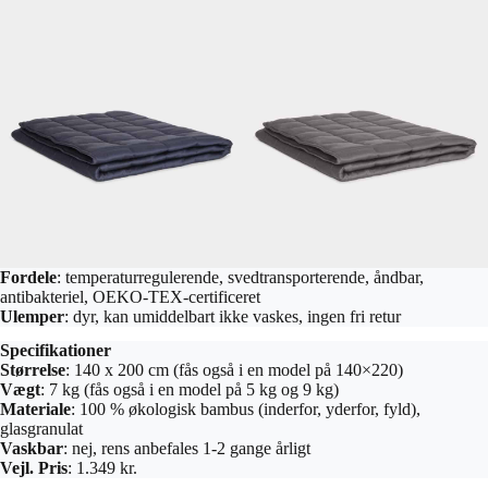
Fordele
: temperaturregulerende, svedtransporterende, åndbar,
antibakteriel, OEKO-TEX-certificeret
Ulemper
: dyr, kan umiddelbart ikke vaskes, ingen fri retur
Specifikationer
Størrelse
: 140 x 200 cm (fås også i en model på 140×220)
Vægt
: 7 kg (fås også i en model på 5 kg og 9 kg)
Materiale
: 100 % økologisk bambus (inderfor, yderfor, fyld),
glasgranulat
Vaskbar
: nej, rens anbefales 1-2 gange årligt
Vejl. Pris
: 1.349 kr.