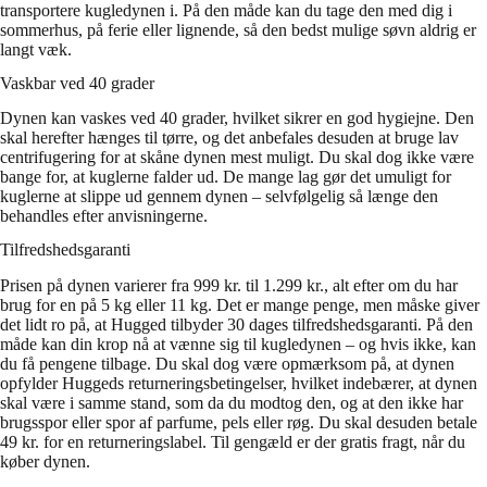
transportere kugledynen i. På den måde kan du tage den med dig i
sommerhus, på ferie eller lignende, så den bedst mulige søvn aldrig er
langt væk.
Vaskbar ved 40 grader
Dynen kan vaskes ved 40 grader, hvilket sikrer en god hygiejne. Den
skal herefter hænges til tørre, og det anbefales desuden at bruge lav
centrifugering for at skåne dynen mest muligt. Du skal dog ikke være
bange for, at kuglerne falder ud. De mange lag gør det umuligt for
kuglerne at slippe ud gennem dynen – selvfølgelig så længe den
behandles efter anvisningerne.
Tilfredshedsgaranti
Prisen på dynen varierer fra 999 kr. til 1.299 kr., alt efter om du har
brug for en på 5 kg eller 11 kg. Det er mange penge, men måske giver
det lidt ro på, at Hugged tilbyder 30 dages tilfredshedsgaranti. På den
måde kan din krop nå at vænne sig til kugledynen – og hvis ikke, kan
du få pengene tilbage. Du skal dog være opmærksom på, at dynen
opfylder Huggeds returneringsbetingelser, hvilket indebærer, at dynen
skal være i samme stand, som da du modtog den, og at den ikke har
brugsspor eller spor af parfume, pels eller røg. Du skal desuden betale
49 kr. for en returneringslabel. Til gengæld er der gratis fragt, når du
køber dynen.