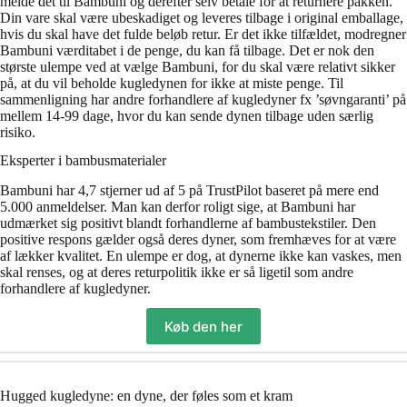
melde det til Bambuni og derefter selv betale for at returnere pakken.
Din vare skal være ubeskadiget og leveres tilbage i original emballage,
hvis du skal have det fulde beløb retur. Er det ikke tilfældet, modregner
Bambuni værditabet i de penge, du kan få tilbage. Det er nok den
største ulempe ved at vælge Bambuni, for du skal være relativt sikker
på, at du vil beholde kugledynen for ikke at miste penge. Til
sammenligning har andre forhandlere af kugledyner fx ’søvngaranti’ på
mellem 14-99 dage, hvor du kan sende dynen tilbage uden særlig
risiko.
Eksperter i bambusmaterialer
Bambuni har 4,7 stjerner ud af 5 på TrustPilot baseret på mere end
5.000 anmeldelser. Man kan derfor roligt sige, at Bambuni har
udmærket sig positivt blandt forhandlerne af bambustekstiler. Den
positive respons gælder også deres dyner, som fremhæves for at være
af lækker kvalitet. En ulempe er dog, at dynerne ikke kan vaskes, men
skal renses, og at deres returpolitik ikke er så ligetil som andre
forhandlere af kugledyner.
Køb den her
Hugged kugledyne: en dyne, der føles som et kram