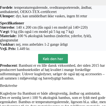
Fordele
: temperaturregulerende, svedtransporterende, åndbar,
antibakteriel, OEKO-TEX-certificeret
Ulemper
: dyr, kan umiddelbart ikke vaskes, ingen fri retur
Specifikationer
Størrelse
: 140 x 200 cm (fås også i en model på 140×220)
Vægt
: 9 kg (fås også i en model på 5 kg og 7 kg)
Materiale:
100 % økologisk bambus (inderfor, yderfor, fyld),
glasgranulat
Vaskbar:
nej, rens anbefales 1-2 gange årligt
Vejl. Pris:
1.449 kr.
Køb den her
Producent
: Bambuni er en lille dansk virksomhed, der siden 2015 har
produceret bambustekstiler af høj kvalitet i mange forskellige
udformninger. Udover kugledyner, sælger de også tøj og accessories –
alt sammen i miljøvenligt og bæredygtigt bambus.
Beskrivelse
Kugledyne fra Bambuni er både allergivenlig, åndbar og antistatisk.
Den er nemlig lavet i 100 % økologisk bambus, som er fyldt med gode
egenskaber. Bambus er temperaturregulerende, ligesom bl.a. silke, men