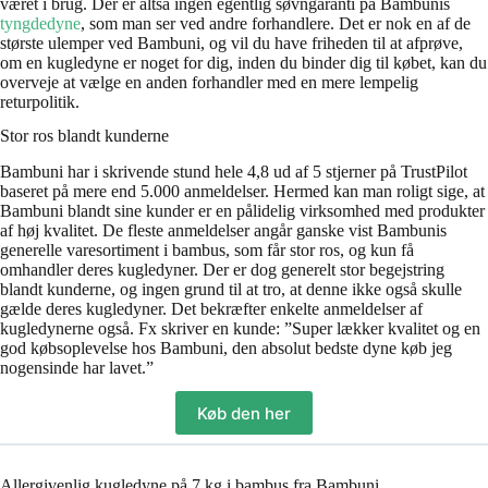
været i brug. Der er altså ingen egentlig søvngaranti på Bambunis
tyngdedyne
, som man ser ved andre forhandlere. Det er nok en af de
største ulemper ved Bambuni, og vil du have friheden til at afprøve,
om en kugledyne er noget for dig, inden du binder dig til købet, kan du
overveje at vælge en anden forhandler med en mere lempelig
returpolitik.
Stor ros blandt kunderne
Bambuni har i skrivende stund hele 4,8 ud af 5 stjerner på TrustPilot
baseret på mere end 5.000 anmeldelser. Hermed kan man roligt sige, at
Bambuni blandt sine kunder er en pålidelig virksomhed med produkter
af høj kvalitet. De fleste anmeldelser angår ganske vist Bambunis
generelle varesortiment i bambus, som får stor ros, og kun få
omhandler deres kugledyner. Der er dog generelt stor begejstring
blandt kunderne, og ingen grund til at tro, at denne ikke også skulle
gælde deres kugledyner. Det bekræfter enkelte anmeldelser af
kugledynerne også. Fx skriver en kunde: ”Super lækker kvalitet og en
god købsoplevelse hos Bambuni, den absolut bedste dyne køb jeg
nogensinde har lavet.”
Køb den her
Allergivenlig kugledyne på 7 kg i bambus fra Bambuni