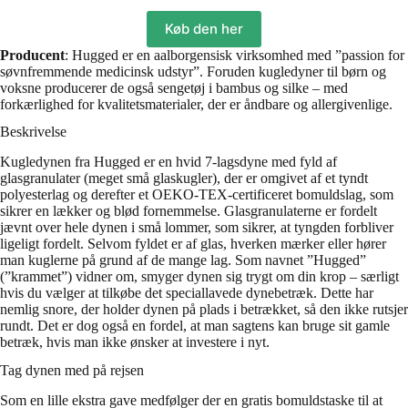
Køb den her
Producent
: Hugged er en aalborgensisk virksomhed med ”passion for
søvnfremmende medicinsk udstyr”. Foruden kugledyner til børn og
voksne producerer de også sengetøj i bambus og silke – med
forkærlighed for kvalitetsmaterialer, der er åndbare og allergivenlige.
Beskrivelse
Kugledynen fra Hugged er en hvid 7-lagsdyne med fyld af
glasgranulater (meget små glaskugler), der er omgivet af et tyndt
polyesterlag og derefter et OEKO-TEX-certificeret bomuldslag, som
sikrer en lækker og blød fornemmelse. Glasgranulaterne er fordelt
jævnt over hele dynen i små lommer, som sikrer, at tyngden forbliver
ligeligt fordelt. Selvom fyldet er af glas, hverken mærker eller hører
man kuglerne på grund af de mange lag. Som navnet ”Hugged”
(”krammet”) vidner om, smyger dynen sig trygt om din krop – særligt
hvis du vælger at tilkøbe det speciallavede dynebetræk. Dette har
nemlig snore, der holder dynen på plads i betrækket, så den ikke rutsjer
rundt. Det er dog også en fordel, at man sagtens kan bruge sit gamle
betræk, hvis man ikke ønsker at investere i nyt.
Tag dynen med på rejsen
Som en lille ekstra gave medfølger der en gratis bomuldstaske til at