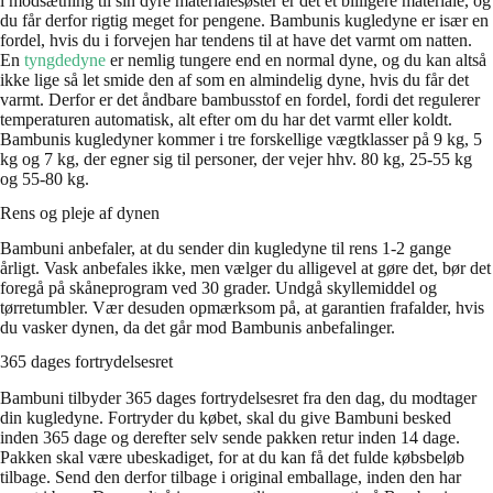
i modsætning til sin dyre materialesøster er det et billigere materiale, og
du får derfor rigtig meget for pengene. Bambunis kugledyne er især en
fordel, hvis du i forvejen har tendens til at have det varmt om natten.
En
tyngdedyne
er nemlig tungere end en normal dyne, og du kan altså
ikke lige så let smide den af som en almindelig dyne, hvis du får det
varmt. Derfor er det åndbare bambusstof en fordel, fordi det regulerer
temperaturen automatisk, alt efter om du har det varmt eller koldt.
Bambunis kugledyner kommer i tre forskellige vægtklasser på 9 kg, 5
kg og 7 kg, der egner sig til personer, der vejer hhv. 80 kg, 25-55 kg
og 55-80 kg.
Rens og pleje af dynen
Bambuni anbefaler, at du sender din kugledyne til rens 1-2 gange
årligt. Vask anbefales ikke, men vælger du alligevel at gøre det, bør det
foregå på skåneprogram ved 30 grader. Undgå skyllemiddel og
tørretumbler. Vær desuden opmærksom på, at garantien frafalder, hvis
du vasker dynen, da det går mod Bambunis anbefalinger.
365 dages fortrydelsesret
Bambuni tilbyder 365 dages fortrydelsesret fra den dag, du modtager
din kugledyne. Fortryder du købet, skal du give Bambuni besked
inden 365 dage og derefter selv sende pakken retur inden 14 dage.
Pakken skal være ubeskadiget, for at du kan få det fulde købsbeløb
tilbage. Send den derfor tilbage i original emballage, inden den har