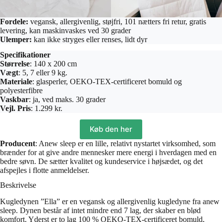
Fordele:
vegansk, allergivenlig, støjfri, 101 nætters fri retur, gratis
levering, kan maskinvaskes ved 30 grader
Ulemper:
kan ikke stryges eller renses, lidt dyr
Specifikationer
Størrelse
:
140 x 200 cm
Vægt
: 5, 7 eller 9 kg.
Materiale
:
glasperler, OEKO-TEX-certificeret bomuld og
polyesterfibre
Vaskbar
: ja, ved maks. 30 grader
Vejl. Pris
: 1.299 kr.
Køb den her
Producent
: Anew sleep er en lille, relativt nystartet virksomhed, som
brænder for at give andre mennesker mere energi i hverdagen med en
bedre søvn. De sætter kvalitet og kundeservice i højsædet, og det
afspejles i flotte anmeldelser.
Beskrivelse
Kugledynen ”Ella” er en vegansk og allergivenlig kugledyne fra anew
sleep. Dynen består af intet mindre end 7 lag, der skaber en blød
komfort. Yderst er to lag 100 % OEKO-TEX-certificeret bomuld,