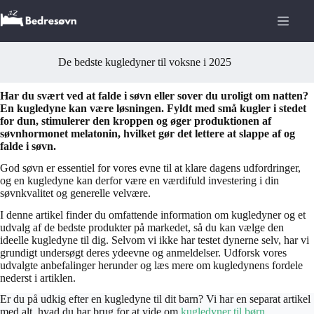
Fortsæt
til
indhold
De bedste kugledyner til voksne i 2025
Har du svært ved at falde i søvn eller sover du uroligt om natten?
En kugledyne kan være løsningen. Fyldt med små kugler i stedet
for dun, stimulerer den kroppen og øger produktionen af
søvnhormonet melatonin, hvilket gør det lettere at slappe af og
falde i søvn.
God søvn er essentiel for vores evne til at klare dagens udfordringer,
og en kugledyne kan derfor være en værdifuld investering i din
søvnkvalitet og generelle velvære.
I denne artikel finder du omfattende information om kugledyner og et
udvalg af de bedste produkter på markedet, så du kan vælge den
ideelle kugledyne til dig. Selvom vi ikke har testet dynerne selv, har vi
grundigt undersøgt deres ydeevne og anmeldelser. Udforsk vores
udvalgte anbefalinger herunder og læs mere om kugledynens fordele
nederst i artiklen.
Er du på udkig efter en kugledyne til dit barn? Vi har en separat artikel
med alt, hvad du har brug for at vide om
kugledyner til børn
.