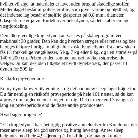
hvilket vil sige, at materialet er lavet uden brug af skadelige stoffer.
Mellemlaget består af polyesterfibre, som giver varme og blødhed, og
det inderste lag består af støjfrie glasperler på 0,8 mm i diameter.
Glasperlerne er jævnt fordelt over hele dynen, så det skaber en lige
vægtfordeling.
Den allergivenlige kugledyne kan vaskes på skåneprogram ved
maksimalt 30 grader. Den kan dog hverken stryges eller renses og bør
hænges til tørre hurtigst muligt efter vask. Kugledynen fra anew sleep
fås i 3 forskellige vægtklasser, 5 kg, 7 kg eller 9 kg, og i en størrelse på
140 x 200 cm. Prisen er den samme, uanset hvilken størrelse, du
vælger.Du kan desuden tilkøbe et hvidt dynebetræk, der passer til
dynen for 599 kr.
Risikofri prøveperiode
En ny dyne kræver tilvænning – og det har anew sleep taget højde for.
Du får nemlig en risikofri prøveperiode på hele 101 nætter, så du kan
afprøve om kugledynen er noget for dig. Det er mere end 3 gange så
lang en prøveperiode end de fleste andre producenter.
Hvad siger brugerne?
”Ella kugledyne” har fået rigtig positive anmeldelser fra Kunderne, der
roser anew sleep for god service og hurtig levering. Anew sleep
belønnes med hele 4,9 stjerner på TrustPilot, og mange kunder