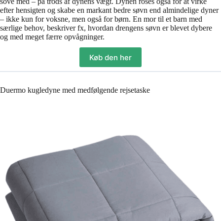
sove med – på trods af dynens vægt. Dynen roses også for at virke
efter hensigten og skabe en markant bedre søvn end almindelige dyner
– ikke kun for voksne, men også for børn. En mor til et barn med
særlige behov, beskriver fx, hvordan drengens søvn er blevet dybere
og med meget færre opvågninger.
Køb den her
Duermo kugledyne med medfølgende rejsetaske