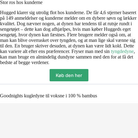
Stor ros hos kunderne
Hugged klarer sig utrolig flot hos kunderne. De får 4,6 stjerner baseret
på 149 anmeldelser og kunderne melder om en dybere søvn og lækker
kvalitet. Dog nævner nogen, at dynen har tendens til at rutsje rundt i
sengetøjet – dette kan dog afhjælpes, hvis man køber Huggeds eget
sengetøj, hvor dynen kan fæstnes. Flere brugere melder også om, at
man kan blive overrasket over tyngden, og at man lige skal vænne sig
til den. En bruger skriver desuden, at dynen kan være lidt kold. Dette
kan variere alt efter ens præferencer. Fryser man med sin
tyngdedyne
,
kan man bruge en almindelig dundyne sammen med den for at få det
bedste af begge verdener.
Køb den her
Goodnights kugledyne til voksne i 100 % bambus