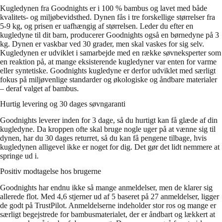
Kugledynen fra Goodnights er i 100 % bambus og lavet med både
kvalitets- og miljøbevidsthed. Dynen fås i tre forskellige størrelser fra
5-9 kg, og prisen er uafhængig af størrelsen. Leder du efter en
kugledyne til dit barn, producerer Goodnights også en børnedyne på 3
kg. Dynen er vaskbar ved 30 grader, men skal vaskes for sig selv.
Kugledynen er udviklet i samarbejde med en række søvneksperter som
en reaktion på, at mange eksisterende kugledyner var enten for varme
eller syntetiske. Goodnights kugledyne er derfor udviklet med særligt
fokus på miljøvenlige standarder og økologiske og åndbare materialer
– deraf valget af bambus.
Hurtig levering og 30 dages søvngaranti
Goodnights leverer inden for 3 dage, så du hurtigt kan få glæde af din
kugledyne. Da kroppen ofte skal bruge nogle uger på at vænne sig til
dynen, har du 30 dages returret, så du kan få pengene tilbage, hvis
kugledynen alligevel ikke er noget for dig. Det gør det lidt nemmere at
springe ud i.
Positiv modtagelse hos brugerne
Goodnights har endnu ikke så mange anmeldelser, men de klarer sig
allerede flot. Med 4,6 stjerner ud af 5 baseret på 27 anmeldelser, ligger
de godt på TrustPilot. Anmeldelserne indeholder stor ros og mange er
særligt begejstrede for bambusmaterialet, der er åndbart og lækkert at