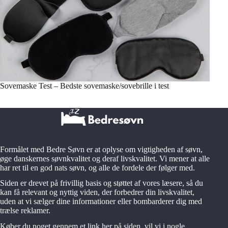
Sovemaske Test – Bedste sovemaske/sovebrille i test
Formålet med Bedre Søvn er at oplyse om vigtigheden af søvn,
øge danskernes søvnkvalitet og deraf livskvalitet. Vi mener at alle
har ret til en god nats søvn, og alle de fordele der følger med.
Siden er drevet på frivillig basis og støttet af vores læsere, så du
kan få relevant og nyttig viden, der forbedrer din livskvalitet,
uden at vi sælger dine informationer eller bombarderer dig med
trælse reklamer.
Køber du noget gennem et link her på siden, vil vi i nogle